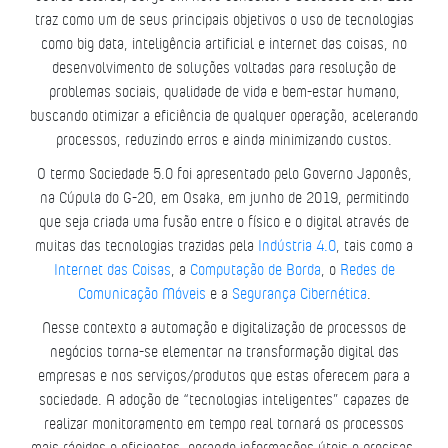
traz como um de seus principais objetivos o uso de tecnologias
como big data, inteligência artificial e internet das coisas, no
desenvolvimento de soluções voltadas para resolução de
problemas sociais, qualidade de vida e bem-estar humano,
buscando otimizar a eficiência de qualquer operação, acelerando
processos, reduzindo erros e ainda minimizando custos.
O termo Sociedade 5.0 foi apresentado pelo Governo Japonês,
na Cúpula do G-20, em Osaka, em junho de 2019, permitindo
que seja criada uma fusão entre o físico e o digital através de
muitas das tecnologias trazidas pela
Indústria 4.0
, tais como a
Internet das Coisas
, a
Computação de Borda
, o
Redes de
Comunicação Móveis
e a
Segurança Cibernética
.
Nesse contexto a automação e digitalização de processos de
negócios torna-se elementar na transformação digital das
empresas e nos serviços/produtos que estas oferecem para a
sociedade. A adoção de “tecnologias inteligentes” capazes de
realizar monitoramento em tempo real tornará os processos
mais rápidos e eficientes, gerando informações úteis e precisas,