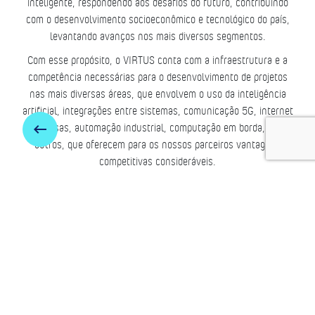
inteligente, respondendo aos desafios do futuro, contribuindo
com o desenvolvimento socioeconômico e tecnológico do país,
levantando avanços nos mais diversos segmentos.
Com esse propósito, o VIRTUS conta com a infraestrutura e a
competência necessárias para o desenvolvimento de projetos
nas mais diversas áreas, que envolvem o uso da inteligência
artificial, integrações entre sistemas, comunicação 5G, internet
das coisas, automação industrial, computação em borda, entre
keyboard_backspace
outros, que oferecem para os nossos parceiros vantagens
competitivas consideráveis.
VIRTUS e Sociedade 5.0, transformando o conceito em
realidade!
OK