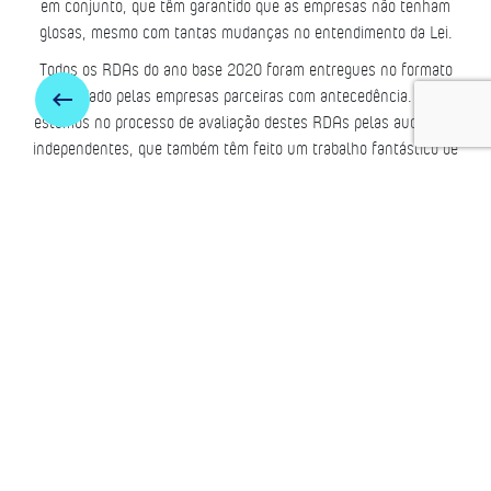
em conjunto, que têm garantido que as empresas não tenham
glosas, mesmo com tantas mudanças no entendimento da Lei.
Todos os RDAs do ano base 2020 foram entregues no formato
demandado pelas empresas parceiras com antecedência. Ainda
keyboard_backspace
estamos no processo de avaliação destes RDAs pelas auditorias
independentes, que também têm feito um trabalho fantástico de
melhoria da qualidade dos descritivos dos resultados dos
projetos. Mesmo assim, já recebemos feedback de grande parte
dos parceiros ressaltando o alto nível de qualidade dos nossos
projetos e relatórios demonstrativos, o que nos deixa ainda mais
motivados a nos mantermos com excelência e como referência
no país.
Já estamos atuando para garantir resultados cada vez
melhores! E já iniciamos os relatórios em 2021!
Segue o jogo…