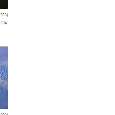
2023)
temas
2023)