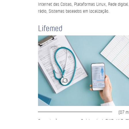
Internet das Coisas, Plataformas Linux, Rede digital
rádio, Sistemas baseados em localização.
Lifemed
(07 m
Computação em nuvem, Saúde móvel, FHIR, HL7, M
multiparâmetro, Saúde conectada, Sistemas embarc