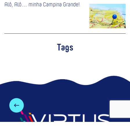
Alô, Alô… minha Campina Grande!
Tags
keyboard_backspace