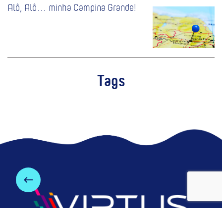
Alô, Alô… minha Campina Grande!
Tags
keyboard_backspace