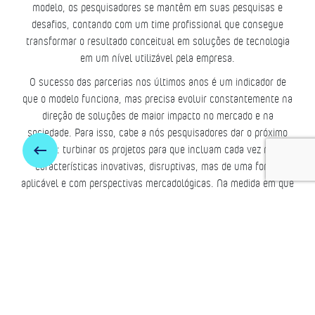
modelo, os pesquisadores se mantêm em suas pesquisas e
desafios, contando com um time profissional que consegue
transformar o resultado conceitual em soluções de tecnologia
em um nível utilizável pela empresa.
O sucesso das parcerias nos últimos anos é um indicador de
que o modelo funciona, mas precisa evoluir constantemente na
direção de soluções de maior impacto no mercado e na
sociedade. Para isso, cabe a nós pesquisadores dar o próximo
keyboard_backspace
passo: turbinar os projetos para que incluam cada vez mais
características inovativas, disruptivas, mas de uma forma
aplicável e com perspectivas mercadológicas. Na medida em que
os resultados vão surgindo, reduz-se o abismo, aproximando e
aumentando a confiança entre a universidade e a empresa.
Todos ganham!
OK