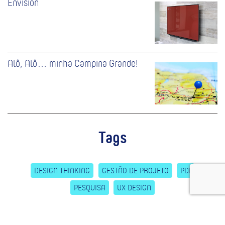
Envision
Alô, Alô… minha Campina Grande!
Tags
DESIGN THINKING
GESTÃO DE PROJETO
PDI
PESQUISA
UX DESIGN