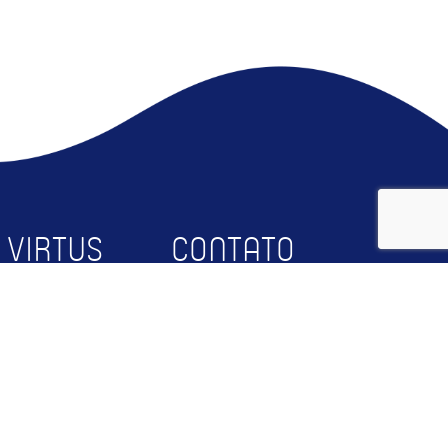
 VIRTUS
CONTATO
bre
Faça Parte
squisa
Contato
rceiros
RTUS@UFCG
og