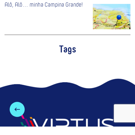
Alô, Alô… minha Campina Grande!
Tags
keyboard_backspace