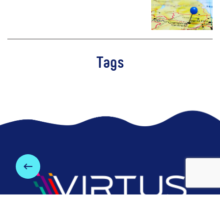
Tags
keyboard_backspace