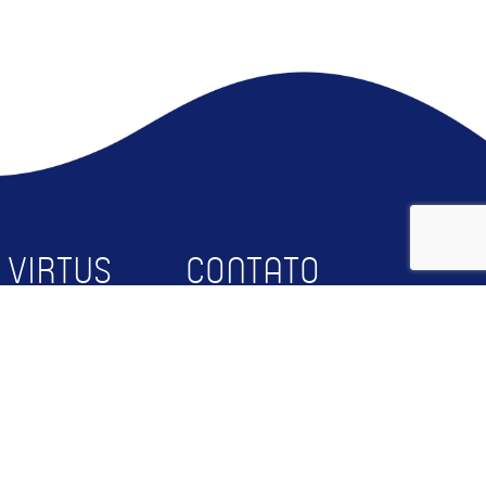
 VIRTUS
CONTATO
bre
Faça Parte
squisa
Contato
rceiros
RTUS@UFCG
og