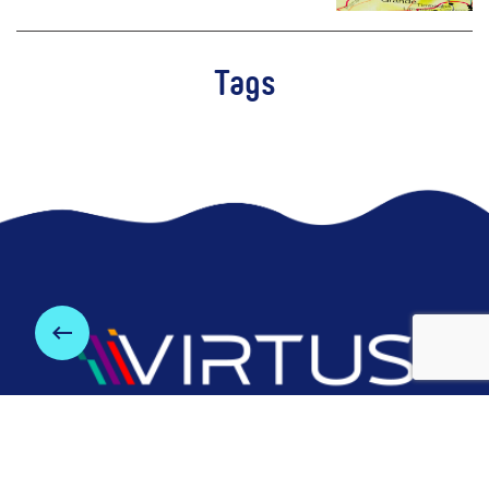
Tags
keyboard_backspace