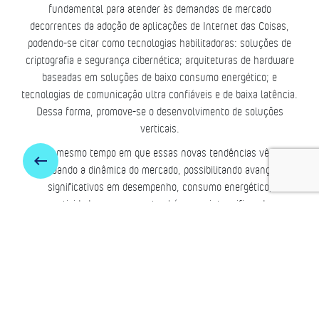
fundamental para atender às demandas de mercado
decorrentes da adoção de aplicações de Internet das Coisas,
podendo-se citar como tecnologias habilitadoras: soluções de
criptografia e segurança cibernética; arquiteturas de hardware
baseadas em soluções de baixo consumo energético; e
tecnologias de comunicação ultra confiáveis e de baixa latência.
Dessa forma, promove-se o desenvolvimento de soluções
verticais.
Ao mesmo tempo em que essas novas tendências vêm
keyboard_backspace
mudando a dinâmica do mercado, possibilitando avanços
significativos em desempenho, consumo energético,
conectividade, segurança, também vem intensificando os
desafios associados à necessidade de mão de obra especializada
na área. O VIRTUS, tem acompanhado a evolução de projetos e
tendências tecnológicas nesse novo contexto, respondendo aos
desafios do futuro e, para isso, conta com uma equipe de
pesquisadores e infraestrutura necessários para o
desenvolvimento de projetos que envolvam a aplicação de