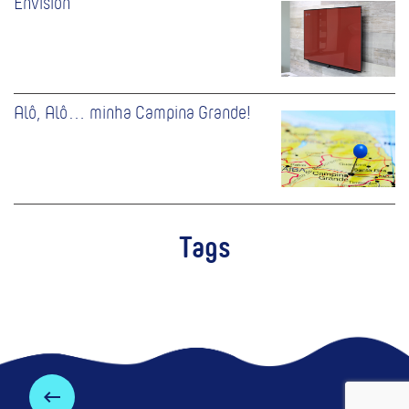
Envision
Alô, Alô… minha Campina Grande!
Tags
keyboard_backspace