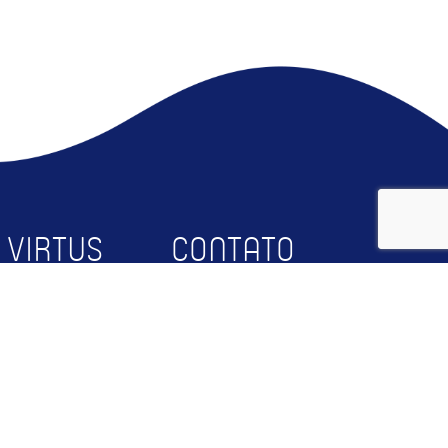
 VIRTUS
CONTATO
bre
Faça Parte
squisa
Contato
rceiros
RTUS@UFCG
og