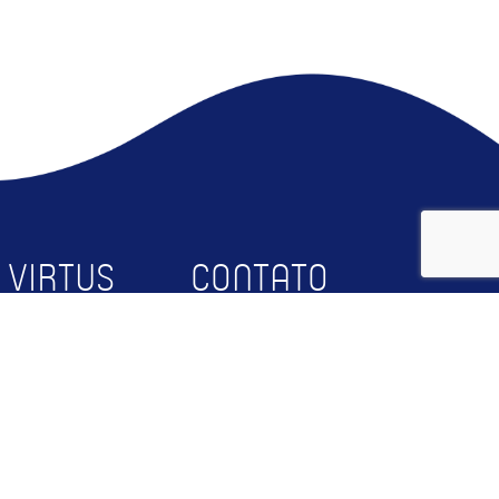
 VIRTUS
CONTATO
bre
Faça Parte
squisa
Contato
rceiros
RTUS@UFCG
og