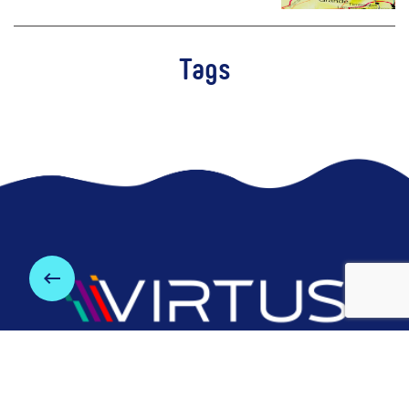
Tags
keyboard_backspace