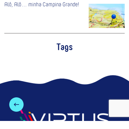
Alô, Alô… minha Campina Grande!
Tags
keyboard_backspace