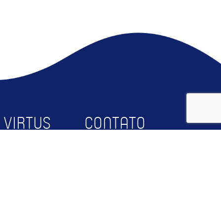
 VIRTUS
CONTATO
bre
Faça Parte
squisa
Contato
rceiros
RTUS@UFCG
og