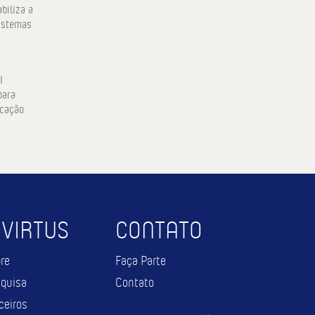
biliza a
istemas
I
para
icação
 VIRTUS
CONTATO
re
Faça Parte
quisa
Contato
ceiros