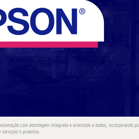
utomação com abordagem integrada e orientada a dados, incorporando pr
 serviços e produtos.