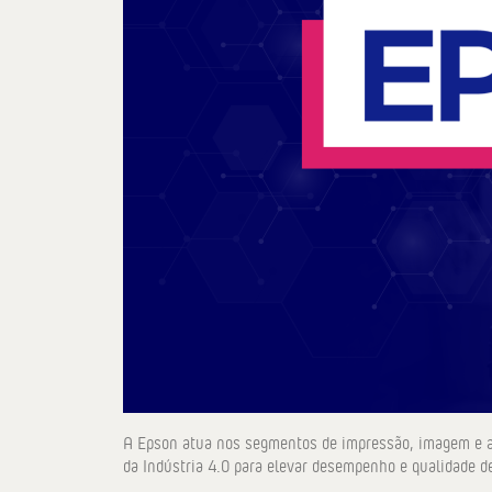
A Epson atua nos segmentos de impressão, imagem e a
da Indústria 4.0 para elevar desempenho e qualidade de