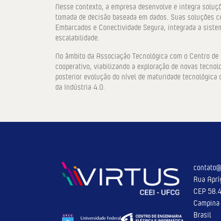
Nesse contexto, a empresa desenvolve e integra soluçõ
tomada de decisão baseada em dados. Suas soluções c
Embarcados e Conectividade Segura, integrada a sistem
escalabilidade.
No âmbito da Associação Tecnológica com o Centro de 
cooperativo, viabilizando a exploração de novas tecnolo
posterior evolução do nível de maturidade tecnológic
da Indústria 4.0.
contato@
Rua Aprí
CEP 58.
Campina 
Brasil