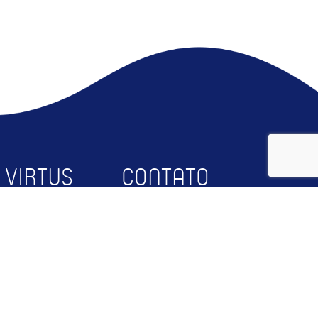
 VIRTUS
CONTATO
bre
Faça Parte
squisa
Contato
rceiros
RTUS@UFCG
og