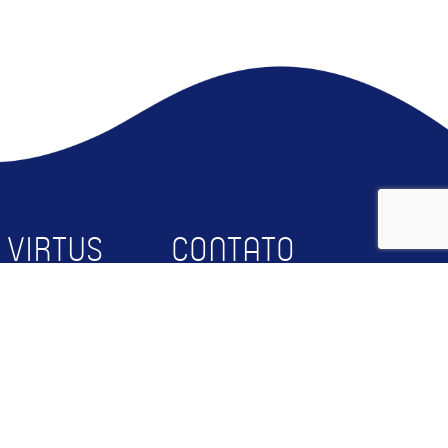
 VIRTUS
CONTATO
bre
Faça Parte
squisa
Contato
rceiros
RTUS@UFCG
og