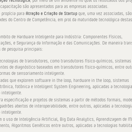
 capacitação são apresentados para as empresas associadas.
Atração e Criação de Startup
 propícia para
que, uma vez associadas, são
ades do Centro de Competência, em prol da maturidade tecnológica destas
bito de Hardware Inteligente para Indústria: Componentes Físicos,
cações, e Segurança da Informação e das Comunicações. De maneira tran
 de pesquisa principais:
cnologias de transdutores, como transdutores físico-químicos, sistemas
ntes de diagnóstico baseados em transdutores físico-químicos, entre out
formas de sensoriamento inteligente.
adas que explorem software in the loop, hardware in the loop, sistemas
rônica, fotônica e Intelligent System Engineering, aplicadas a tecnologi
 inteligente.
ra especificação e projetos de sistemas a partir de métodos formais, mod
padrões abertos de interoperabilidade, entre outros, aplicadas a tecnologi
 inteligente.
 o uso de Inteligência Artificial, Big Data Analytics, Aprendizagem de M
to, Algoritmos Genéticos entre outros, aplicadas a tecnologias habilit