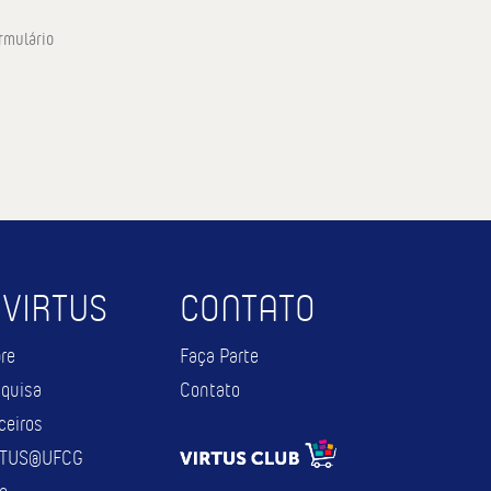
rmulário
 VIRTUS
CONTATO
re
Faça Parte
quisa
Contato
ceiros
RTUS@UFCG