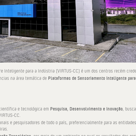
 Inteligente para a Indústria (VIRTUS-CC) é um dos centros recém cred
Plataformas de Sensoriamento Inteligente para
ncias na área temática de
Pesquisa, Desenvolvimento e Inovação
científica e tecnológica em
, busc
 VIRTUS-CC.
onais e pesquisadores de todo o país, preferencialmente para as entidade
iras.
ação Tecnológica
, por meio de um ambiente no qual os resultados dos pro