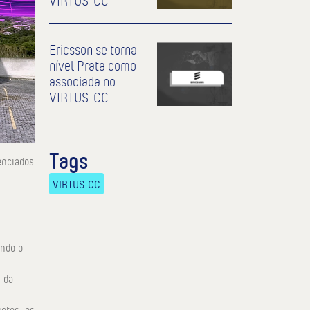
VIRTUS-CC
Ericsson se torna
nível Prata como
associada no
VIRTUS-CC
Tags
enciados
VIRTUS-CC
ando o
s da
jetos, os