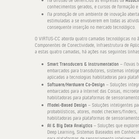
conhecimentos gerados, e cursos de formação e
Na promoção de um ambiente de inovação aberta
estimuladas a se envolverem em todas as ativid
consequente inserção no mercado tecnológico.
O VIRTUS-CC aborda quatro camadas tecnológicas no âm
Componentes de Conectividade, Infraestrutura de Apli
a estas quatro camadas, há ações nas seguintes linhas
Smart Transducers & Instrumentation
– Novas te
embarcados para transdutores, sistemas intelige
aplicadas a tecnologias habilitadoras para plata
Software/Hardware Co-Design
– Soluções integr
embarcados para a Internet das Coisas, microelet
habilitadoras para plataformas de sensoriamento
Model-Based Design
– Soluções inteligentes pa
probabilísticos, atores, model checkers/finders, 
habilitadoras para plataformas de sensoriamento
AI & Big Data Analytics
– Soluções que explorem
Deep Learning, Sistemas Baseados em Conhecimen
para plataformas de sensoriamento inteligente.