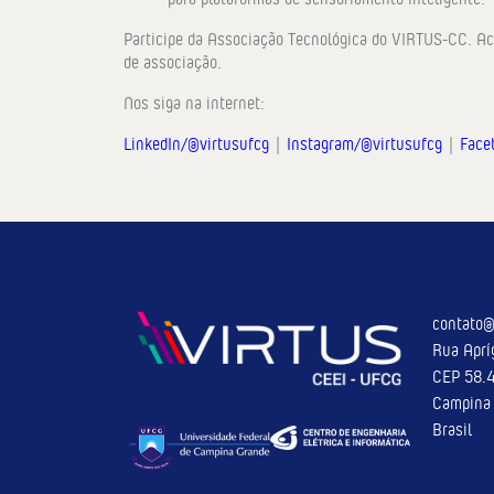
Participe da Associação Tecnológica do VIRTUS-CC. A
de associação.
Nos siga na internet:
LinkedIn/@virtusufcg
|
Instagram/@virtusufcg
|
Face
contato@
Rua Aprí
CEP 58.
Campina 
Brasil