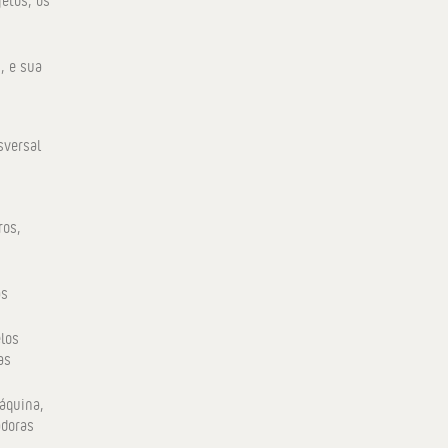
, e sua
sversal
ros,
as
elos
as
áquina,
adoras