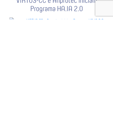
VIRTUS-CC e Anprotec iniciam
Programa HA.IA 2.0
(15 abr 2025)
1
Página 1 de 4
2
3
4
»
OK
Mais lidos
Por que utilizar o conceito de TRL em
projetos de inovação?