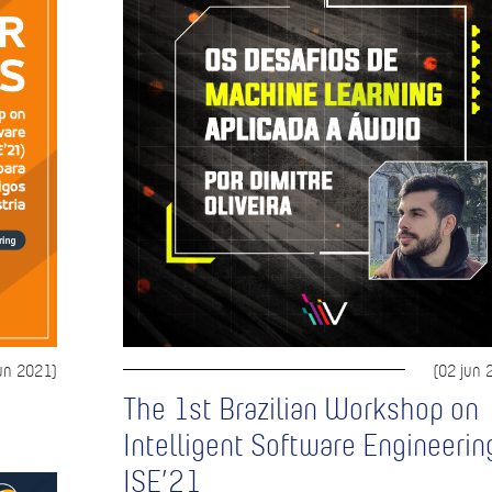
un 2021)
(02 jun 
The 1st Brazilian Workshop on
Intelligent Software Engineerin
ISE’21