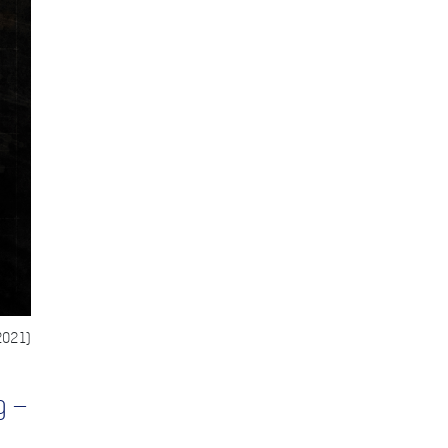
2021)
g –