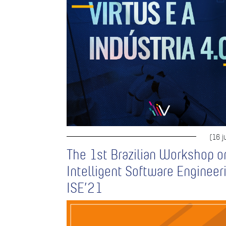
(16 j
The 1st Brazilian Workshop o
Intelligent Software Engineer
ISE’21