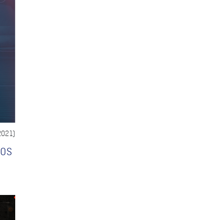
2021)
 os