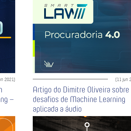
un 2021)
(11 jun 
n
Artigo do Dimitre Oliveira sobre
ing –
desafios de Machine Learning
aplicada a áudio