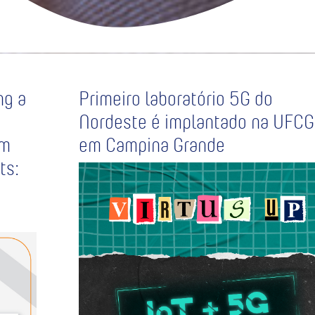
ng a
Primeiro laboratório 5G do
Nordeste é implantado na UFCG
um
em Campina Grande
ts: