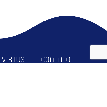
 VIRTUS
CONTATO
bre
Faça Parte
squisa
Contato
rceiros
RTUS@UFCG
og