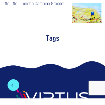
Alô, Alô… minha Campina Grande!
Tags
keyboard_backspace