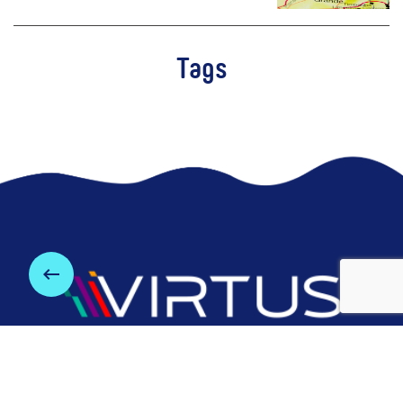
Tags
keyboard_backspace