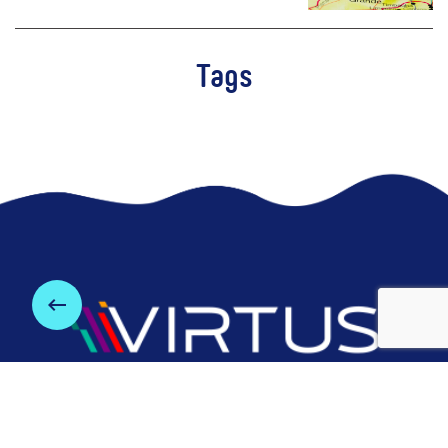
Tags
keyboard_backspace