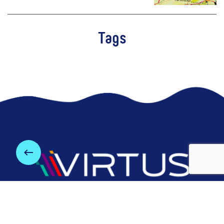
Tags
keyboard_backspace