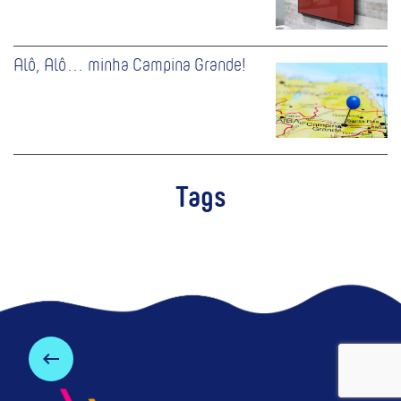
Alô, Alô… minha Campina Grande!
Tags
keyboard_backspace