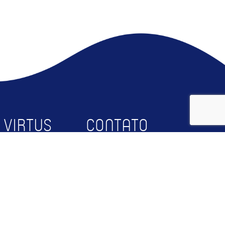
 VIRTUS
CONTATO
bre
Faça Parte
squisa
Contato
rceiros
RTUS@UFCG
og