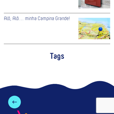
Alô, Alô… minha Campina Grande!
Tags
keyboard_backspace