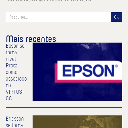
Ok
Mais recentes
Epson se
torna
nível
Prata
como
associada
no
VIRTUS-
CC
Ericsson
se torna