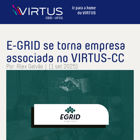
Ir para a home
do VIRTUS
E-GRID se torna empresa
associada no VIRTUS-CC
Por:
Alex Galvão
|
(1 set 2025)